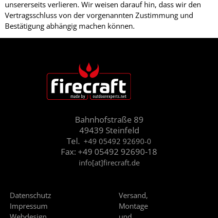
unsererseits verlieren. Wir weisen darauf hin, dass wir den
Vertragsschluss von der vorgenannten Zustimmung und
Bestätigung abhängig machen können.
Bahnhofstraße 89
49439 Steinfeld
Tel.
+49 05492 92690-0
Fax: +49 05492 92690-18
info[at]firecraft.de
Datenschutz
Versand,
Impressum
Montage
Webdesign
und