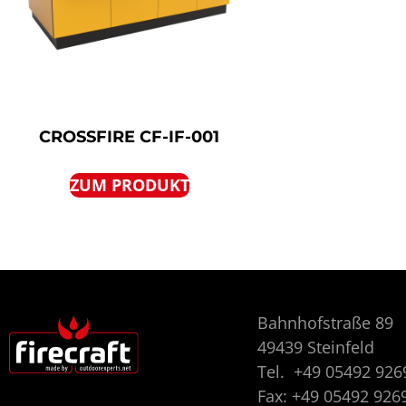
CROSSFIRE CF-IF-001
ZUM PRODUKT
Bahnhofstraße 89
49439 Steinfeld
Tel.
+49 05492 926
Fax: +49 05492 926