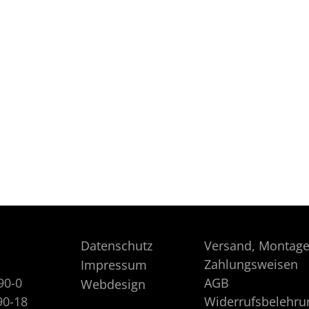
Datenschutz
Versand, Montage
Zahlungsweisen
Impressum
90-0
AGB
Webdesign
90-18
Widerrufsbelehru